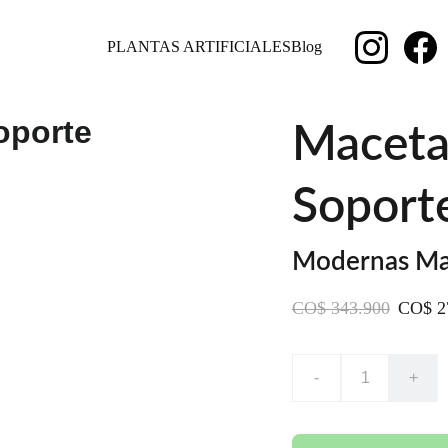
PLANTAS ARTIFICIALES
Blog
Maceta
Soport
Modernas Mac
CO$ 343.900
CO$ 2
-
+