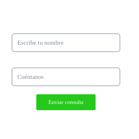
Email.*
Tu consulta...*
Enviar consulta