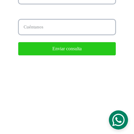
Tu consulta...*
Enviar consulta
Términos y condiciones  
 Política de privacidad 
  Reembolso y devoluciones
© 2.026. Todos los derechos reservados 
Distribuciones Villegas.