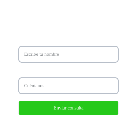
distribucionesvillegas@gmail.com
Email.*
Tu consulta...*
Enviar consulta
Términos y condiciones  